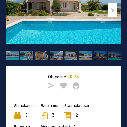
Objectnr:
2K-75
Slaapkamer
Badkamer
Staanplaatsen
5
3
2
Bouwjaar
Woonoppervlak (m²)