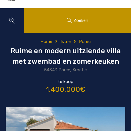
Zoeken
Home
Istrië
Porec
Ruime en modern uitziende villa
met zwembad en zomerkeuken
54343 Porec, Kroatië
te koop
1.400.000€