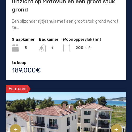
uitzicht op Motovun en een groot stuk
grond
Een bijzonder rijtjeshuis met een groot stuk grond wordt
te…
Slaapkamer
Badkamer
Woonoppervlak (m²)
3
200
m²
1
te koop
189.000€
Featured