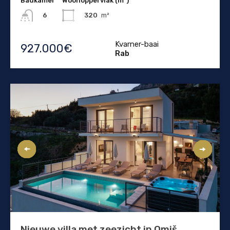
Badkamer
Woonoppervlak (m²)
320
m²
6
Kvarner-baai
927.000€
Rab
Nieuwe villa met zeezicht in Omiš