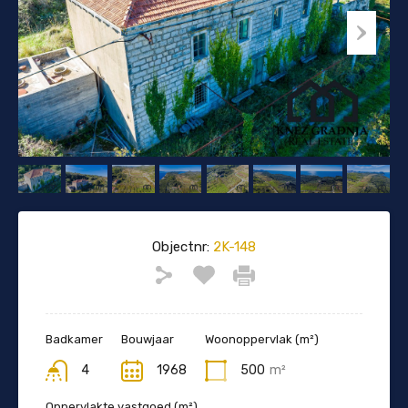
Objectnr:
2K-148
Badkamer
Bouwjaar
Woonoppervlak (m²)
4
1968
500
m²
Oppervlakte vastgoed (m²)