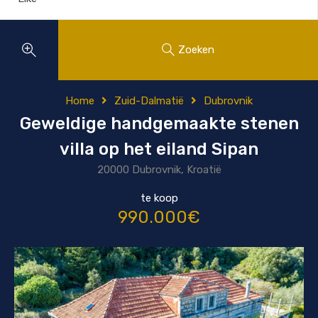
Zoeken
Home
Zuid-Dalmatië
Dubrovnik
Geweldige handgemaakte stenen
villa op het eiland Sipan
20000 Dubrovnik, Kroatië
te koop
990.000€