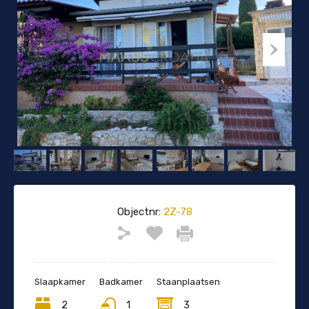
Objectnr:
2Z-78
Slaapkamer
Badkamer
Staanplaatsen
2
1
3