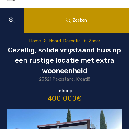
Zoeken
Home
Noord-Dalmatië
Zadar
Gezellig, solide vrijstaand huis op
een rustige locatie met extra
wooneenheid
23321 Pakostane, Kroatië
te koop
400.000€