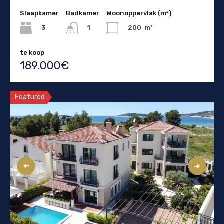
Slaapkamer
Badkamer
Woonoppervlak (m²)
3
200
m²
1
te koop
189.000€
Featured