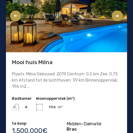
Mooi huis Milna
Plaats: Milna Gebouwd: 2019 Centrum: 0,5 km Zee: 0,75
km Afstand tot de luchthaven: 39 km Binnenoppervlak:
196 m2...
Badkamer
Woonoppervlak (m²)
196
m²
4
te koop
Midden-Dalmatië
Brac
1.500.000€