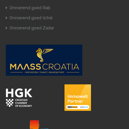
Onroerend goed Rab
Onroerend goed Istrië
Onroerend goed Zadar