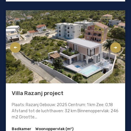
Villa Razanj project
Plaats: Razanj Gebouw: 2025 Centrum: 1 km Zee: 0,18
Afstand tot de luchthaven: 32 km Binnenoppervlak: 246
m2 Grootte...
Badkamer
Woonoppervlak (m²)