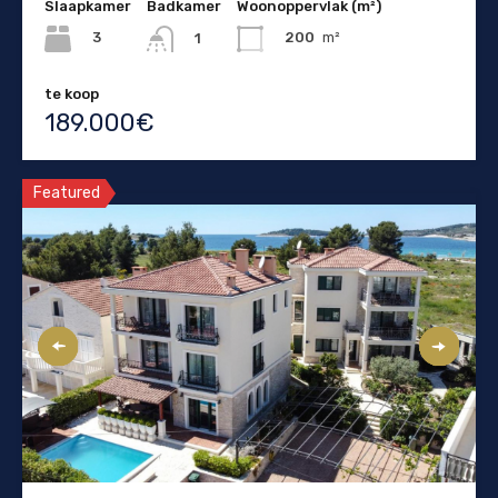
Slaapkamer
Badkamer
Woonoppervlak (m²)
3
200
m²
1
te koop
189.000€
Featured