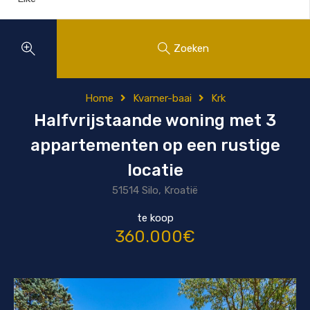
Zoeken
Home
Kvarner-baai
Krk
Halfvrijstaande woning met 3
appartementen op een rustige
locatie
51514 Silo, Kroatië
te koop
360.000€