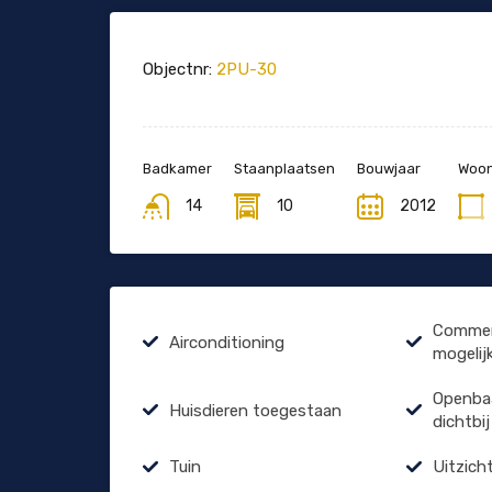
Objectnr:
2PU-30
Badkamer
Staanplaatsen
Bouwjaar
Woon
14
10
2012
Commerc
Airconditioning
mogelij
Openbaa
Huisdieren toegestaan
dichtbij
Tuin
Uitzich