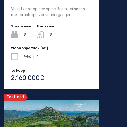
Vrij uitzicht op zee op de Brijuni-eilanden
met prachtige zonsondergangen.…
Slaapkamer
Badkamer
8
8
Woonoppervlak (m²)
446
m²
te koop
2.160.000€
Featured