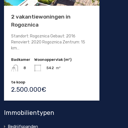
2 vakantiewoningen in
Rogoznica
Standort: Rogoznica Gebaut: 2016
Renoviert: 2020 Rogoznica Zentrum: 15
km…
Badkamer
Woonoppervlak (m²)
542
m²
8
te koop
2.500.000€
Immobilientypen
Bedrijfspanden