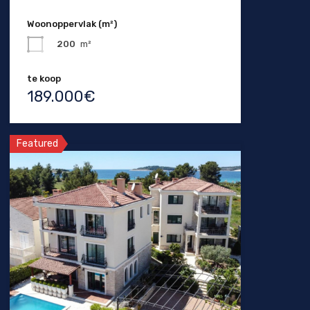
Woonoppervlak (m²)
200
m²
te koop
189.000€
Featured