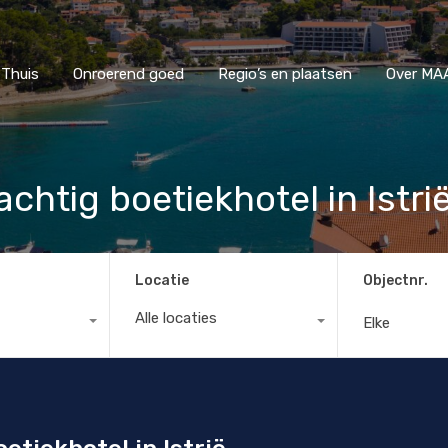
Thuis
Onroerend goed
Regio’s en plaatsen
Ove
Thuis
Onroerend goed
Regio’s en plaatsen
Over MAA
chtig boetiekhotel in Istri
Locatie
Objectnr.
Alle locaties