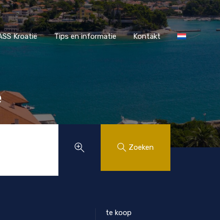
r MAASS Kroatië
Tips en informatie
Kontakt
SS Kroatië
Tips en informatie
Kontakt
ë
Zoeken
te koop