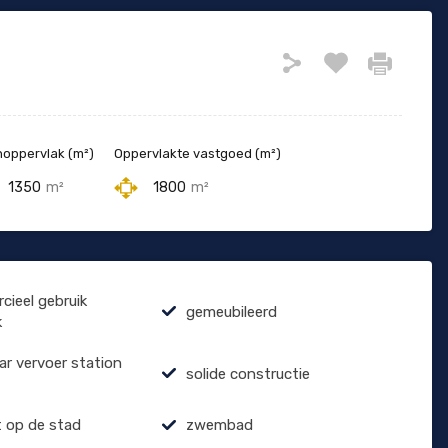
oppervlak (m²)
Oppervlakte vastgoed (m²)
1350
m²
1800
m²
ieel gebruik
gemeubileerd
k
r vervoer station
solide constructie
t op de stad
zwembad