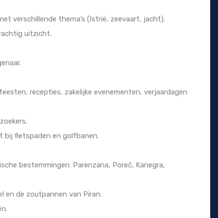
et verschillende thema’s (Istrië, zeevaart, jacht).
chtig uitzicht.
genaar.
sfeesten, recepties, zakelijke evenementen, verjaardagen
ezoekers.
ht bij fietspaden en golfbanen.
tische bestemmingen: Parenzana, Poreč, Kanegra,
tel en de zoutpannen van Piran.
ën.