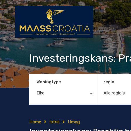
Investeringskans: Pra
Woningtype
regio
Elke
Alle regio's
Home
Istrië
Umag