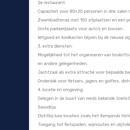
2e restaurant:
Capaciteit voor 80+20 personen in drie zalen m
Zwembadterras met 150 zitplaatsen en een pra
Grote parkeerplaats voor auto’s en bussen.
Witgoed en koelkasten blijven bij de nieuwe ei
3. extra diensten:
Mogelijkheid tot het organiseren van bruiloft
en andere gelegenheden.
Jachtzaal als extra attractie voor bepaalde b
Onderdak voor fietsers, jagers en golfers, dic
4. locatie en omgeving:
Gelegen in de buurt van reeds bekende toeris
Savudrija.
Dichtbij luxe locaties zoals het Kempinski Ho
Toegang tot fietspaden, wijnroutes en olijfoli