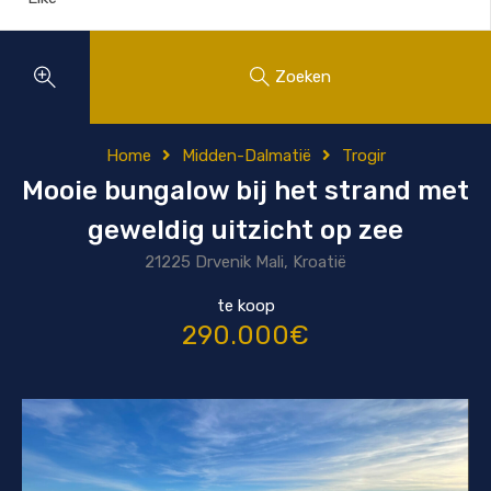
Zoeken
Home
Midden-Dalmatië
Trogir
Mooie bungalow bij het strand met
geweldig uitzicht op zee
21225 Drvenik Mali, Kroatië
te koop
290.000€