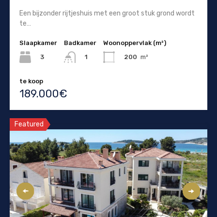
Een bijzonder rijtjeshuis met een groot stuk grond wordt
te…
Slaapkamer
Badkamer
Woonoppervlak (m²)
3
200
m²
1
te koop
189.000€
Featured