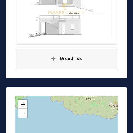
Grundriss
+
−