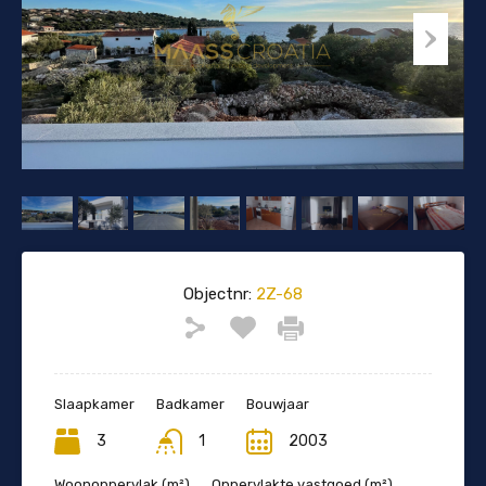
Objectnr:
2Z-68
Slaapkamer
Badkamer
Bouwjaar
3
1
2003
Woonoppervlak (m²)
Oppervlakte vastgoed (m²)