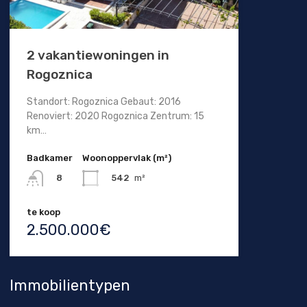
2 vakantiewoningen in
Rogoznica
Standort: Rogoznica Gebaut: 2016
Renoviert: 2020 Rogoznica Zentrum: 15
km…
Badkamer
Woonoppervlak (m²)
542
m²
8
te koop
2.500.000€
Immobilientypen