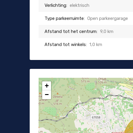
Verlichting:
elektrisch
Type parkeerruimte:
Open parkeergarage
Afstand tot het centrum:
9,0 km
Afstand tot winkels:
1,0 km
+
−