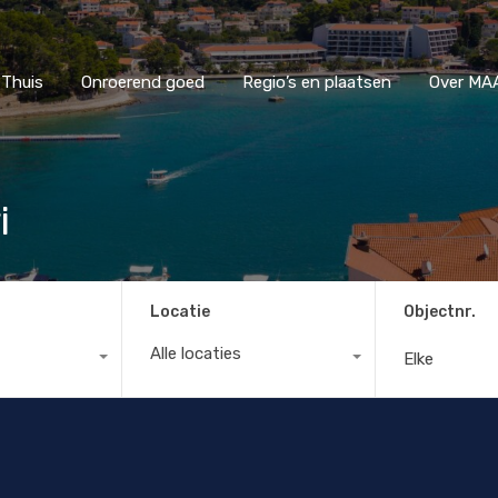
Thuis
Onroerend goed
Regio’s en plaatsen
Ove
Thuis
Onroerend goed
Regio’s en plaatsen
Over MAA
i
Locatie
Objectnr.
Alle locaties