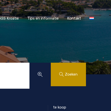
r MAASS Kroatië
Tips en informatie
Kontakt
SS Kroatië
Tips en informatie
Kontakt
Zoeken
te koop