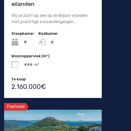
eilanden
Vrij uitzicht op zee op de Brijuni-eilanden
met prachtige zonsondergangen.…
Slaapkamer
Badkamer
8
8
Woonoppervlak (m²)
446
m²
te koop
2.160.000€
Featured