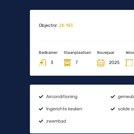
Objectnr:
2K-183
Badkamer
Staanplaatsen
Bouwjaar
Woon
3
7
2025
Airconditioning
gemeubi
Ingerichte keuken
solide 
zwembad