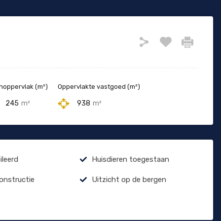
oppervlak (m²)
Oppervlakte vastgoed (m²)
245
m²
938
m²
leerd
Huisdieren toegestaan
constructie
Uitzicht op de bergen