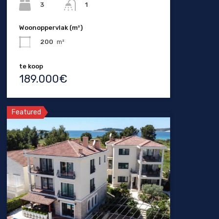
3
1
Woonoppervlak (m²)
200
m²
te koop
189.000€
Featured