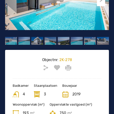
Objectnr:
2K-278
Badkamer
Staanplaatsen
Bouwjaar
4
3
2019
Woonoppervlak (m²)
Oppervlakte vastgoed (m²)
193
m²
750
m²