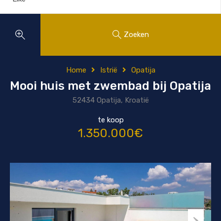
Zoeken
Home
Istrië
Opatija
Mooi huis met zwembad bij Opatija
52434 Opatija, Kroatië
te koop
1.350.000€