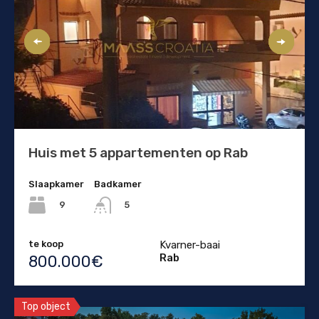
Huis met 5 appartementen op Rab
Slaapkamer
Badkamer
9
5
te koop
Kvarner-baai
Rab
800.000€
Top object