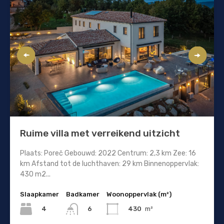
Ruime villa met verreikend uitzicht
Plaats: Poreč Gebouwd: 2022 Centrum: 2,3 km Zee: 16
km Afstand tot de luchthaven: 29 km Binnenoppervlak:
430 m2...
Slaapkamer
Badkamer
Woonoppervlak (m²)
4
430
m²
6