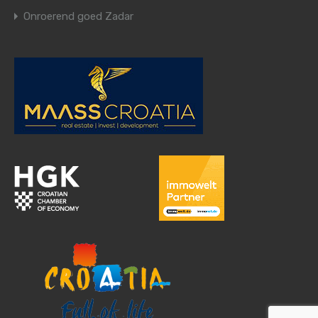
Onroerend goed Zadar