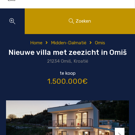
Zoeken
Home
Midden-Dalmatië
Omis
Nieuwe villa met zeezicht in Omiš
21234 Omiš, Kroatië
te koop
1.500.000€