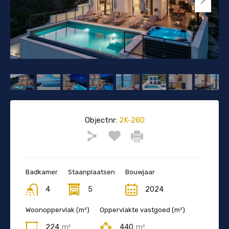
Objectnr:
2K-280
Badkamer
Staanplaatsen
Bouwjaar
4
5
2024
Woonoppervlak (m²)
Oppervlakte vastgoed (m²)
224
m²
440
m²