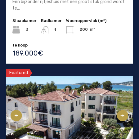
Een bijzonder rijtjeshuis met een groot stuk grond wordt
te…
Slaapkamer
Badkamer
Woonoppervlak (m²)
3
200
m²
1
te koop
189.000€
Featured