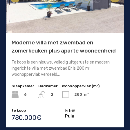
Moderne villa met zwembad en
zomerkeuken plus aparte wooneenheid
Te koop is een nieuwe, volledig uitgeruste en modern
ingerichte villa met zwembad Er is 280 m²
woonoppervlak verdeeld...
Slaapkamer
Badkamer
Woonoppervlak (m²)
6
280
m²
2
te koop
Istrië
Pula
780.000€