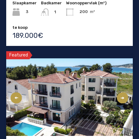
Slaapkamer
Badkamer
Woonoppervlak (m²)
3
200
m²
1
te koop
189.000€
Featured