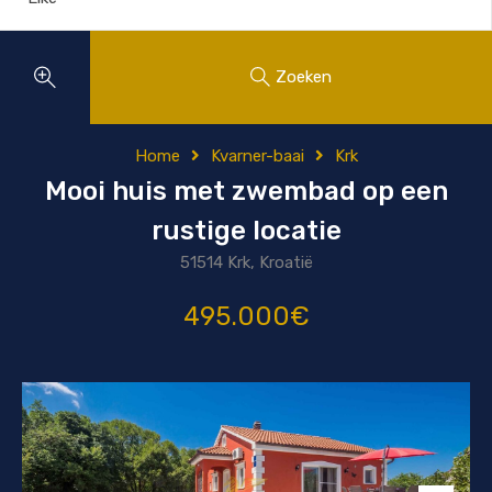
Zoeken
Home
Kvarner-baai
Krk
Mooi huis met zwembad op een
rustige locatie
51514 Krk, Kroatië
495.000€