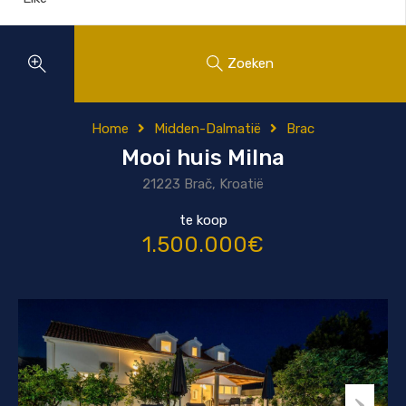
Zoeken
Home
Midden-Dalmatië
Brac
Mooi huis Milna
21223 Brač, Kroatië
te koop
1.500.000€