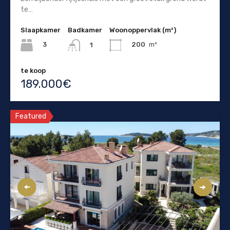
te…
Slaapkamer
Badkamer
Woonoppervlak (m²)
3
200
m²
1
te koop
189.000€
Featured