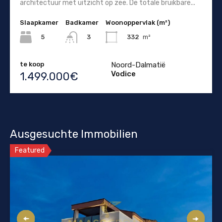
architectuur met uitzicht op zee. De totale bruikbare...
Slaapkamer
Badkamer
Woonoppervlak (m²)
5
332
m²
3
te koop
Noord-Dalmatië
Vodice
1.499.000€
Ausgesuchte Immobilien
Featured