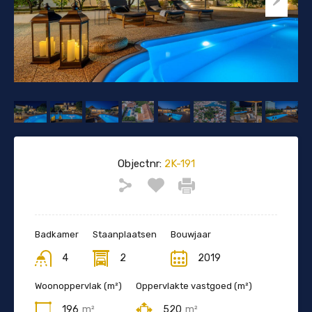
Objectnr:
2K-191
Badkamer
Staanplaatsen
Bouwjaar
4
2
2019
Woonoppervlak (m²)
Oppervlakte vastgoed (m²)
196
m²
520
m²