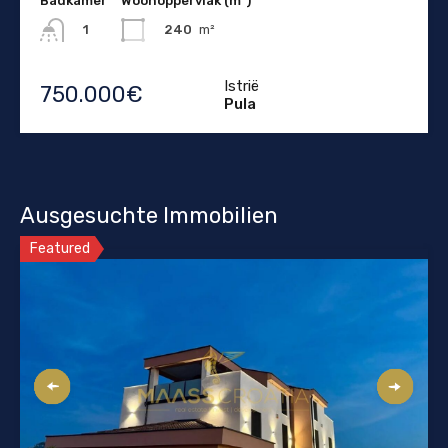
Badkamer
Woonoppervlak (m²)
240
m²
1
Istrië
750.000€
Pula
Ausgesuchte Immobilien
Featured