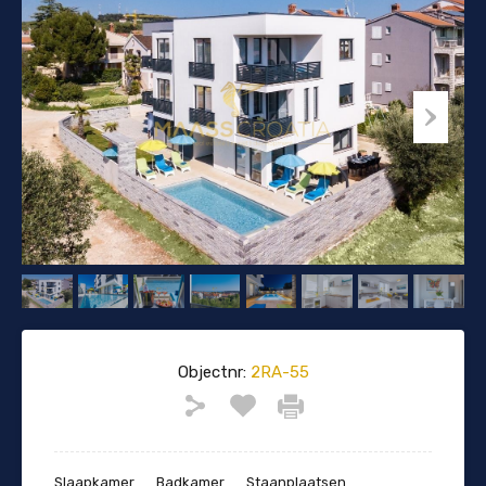
Objectnr:
2RA-55
Slaapkamer
Badkamer
Staanplaatsen