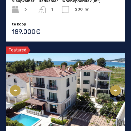
Slaapkamer
Badkamer
Woonoppervlak (m²)
3
200
m²
1
te koop
189.000€
Featured