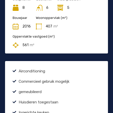
8
6
5
Bouwjaar
Woonoppervlak (m²)
2016
407
m²
Oppervlakte vastgoed (m²)
561
m²
Airconditioning
Commercieel gebruik mogelijk
gemeubileerd
Huisdieren toegestaan
Ingerichte keuken