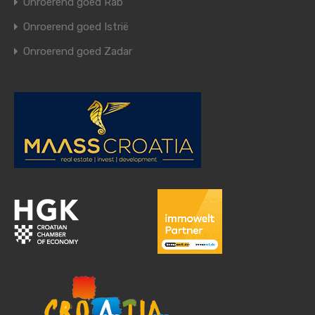
Onroerend goed Rab
Onroerend goed Istrië
Onroerend goed Zadar