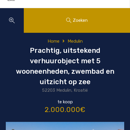
Zoeken
Home
Medulin
Prachtig, uitstekend
verhuurobject met 5
wooneenheden, zwembad en
uitzicht op zee
52203 Medulin, Kroatië
te koop
2.000.000€