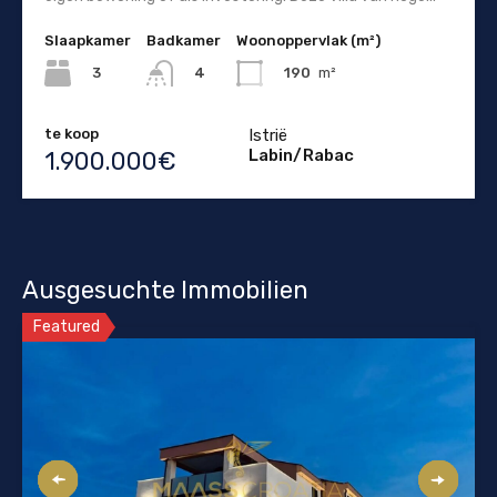
Slaapkamer
Badkamer
Woonoppervlak (m²)
3
190
m²
4
te koop
Istrië
Labin/Rabac
1.900.000€
Ausgesuchte Immobilien
Featured