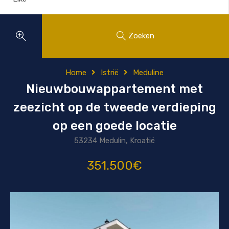
Zoeken
Home
Istrië
Meduline
Nieuwbouwappartement met
zeezicht op de tweede verdieping
op een goede locatie
53234 Medulin, Kroatië
351.500€