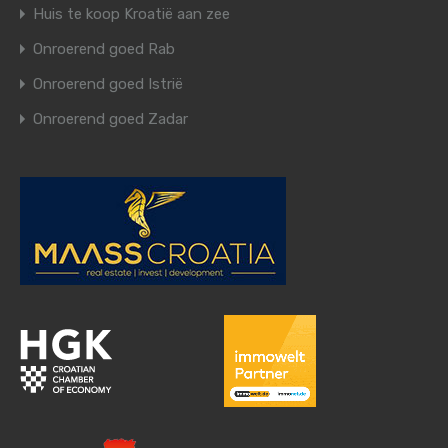
Huis te koop Kroatië aan zee
Onroerend goed Rab
Onroerend goed Istrië
Onroerend goed Zadar