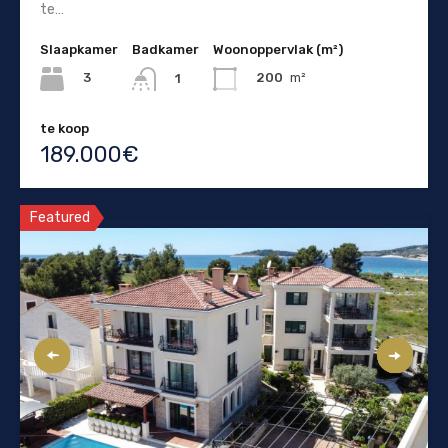
te…
Slaapkamer
Badkamer
Woonoppervlak (m²)
3
200
m²
1
te koop
189.000€
Featured