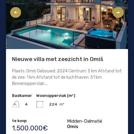
Nieuwe villa met zeezicht in Omiš
Plaats: Omiš Gebouwd: 2024 Centrum: 5 km Afstand tot
de zee: 1 km Afstand tot de luchthaven: 51 km
Binnenoppervlak:...
Badkamer
Woonoppervlak (m²)
224
m²
4
te koop
Midden-Dalmatië
Omis
1.500.000€