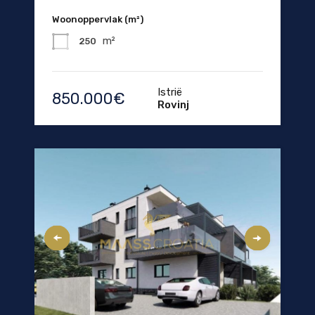
Woonoppervlak (m²)
m²
250
Istrië
850.000€
Rovinj