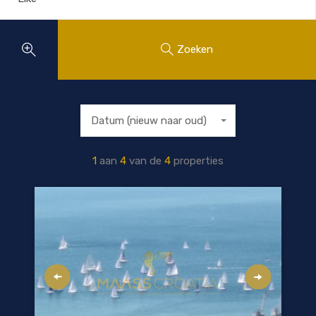
Zoeken
Datum (nieuw naar oud)
1
aan
4
van de
4
properties