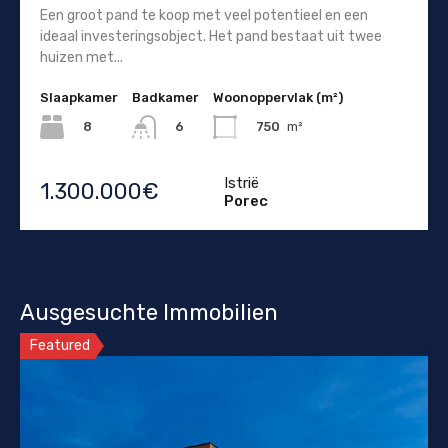
Een groot pand te koop met veel potentieel en een
ideaal investeringsobject. Het pand bestaat uit twee
huizen met...
Slaapkamer
Badkamer
Woonoppervlak (m²)
8
750
m²
6
Istrië
1.300.000€
Porec
Ausgesuchte Immobilien
Featured