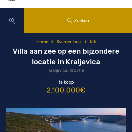
Zoeken
Home
Kvarner-baai
Krk
Villa aan zee op een bijzondere
locatie in Kraljevica
Kraljevica, Kroatië
te koop
2.100.000€