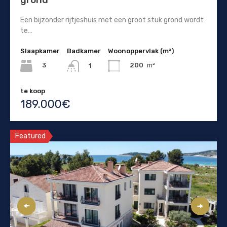
Een bijzonder rijtjeshuis met een groot stuk grond wordt
te…
Slaapkamer
Badkamer
Woonoppervlak (m²)
3
200
m²
1
te koop
189.000€
Featured