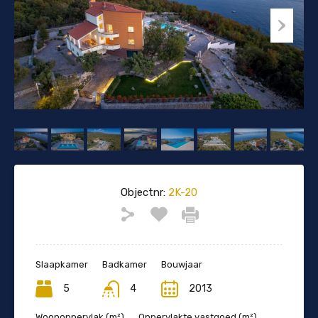
Objectnr:
2K-20
Slaapkamer
Badkamer
Bouwjaar
5
4
2013
Woonoppervlak (m²)
Oppervlakte vastgoed (m²)