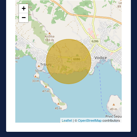
+
−
Leaflet
| ©
OpenStreetMap
contributors