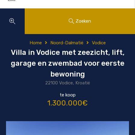
Zoeken
Home
Noord-Dalmatië
Vodice
Villa in Vodice met zeezicht, lift,
garage en zwembad voor eerste
bewoning
22100 Vodice, Kroatië
te koop
1.300.000€