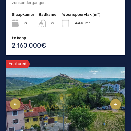
zonsondergangen.…
Slaapkamer
Badkamer
Woonoppervlak (m²)
8
446
m²
8
te koop
2.160.000€
Featured