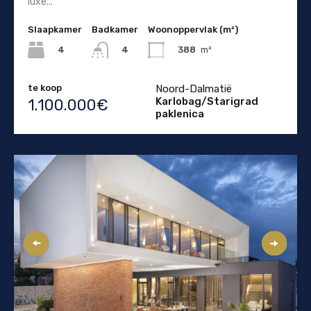
luxe...
Slaapkamer
Badkamer
Woonoppervlak (m²)
4
388
m²
4
te koop
Noord-Dalmatië
Karlobag/Starigrad
1.100.000€
paklenica